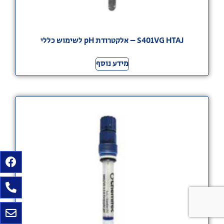
S401VG HTAJ – אלקטרודת pH לשימוש כללי
מידע נוסף