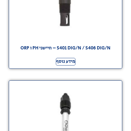
S401 DIG/N / S406 DIG/N – חיישני PH ו ORP
מידע נוסף