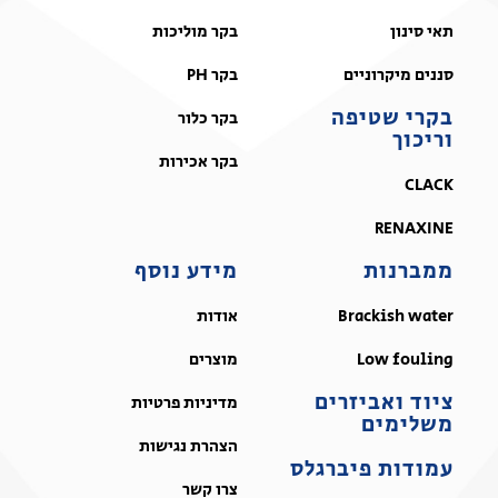
תאי סינון
בקר מוליכות
סננים מיקרוניים
בקר PH
בקרי שטיפה
בקר כלור
וריכוך
בקר אכירות
CLACK
RENAXINE
ממברנות
מידע נוסף
Brackish water
אודות
Low fouling
מוצרים
ציוד ואביזרים
מדיניות פרטיות
משלימים
הצהרת נגישות
עמודות פיברגלס
צרו קשר