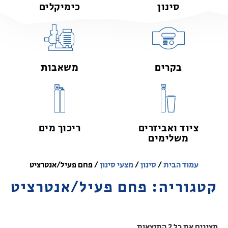
סינון
כימיקלים
בקרים
משאבות
ציוד ואביזרים
ריכוך מים
משלימים
עמוד הבית
/
סינון
/
מצעי סינון
/ פחם פעיל/אנטרציט
קטגוריה: פחם פעיל/אנטרציט
מציגים את כל ⁦2⁩ התוצאות