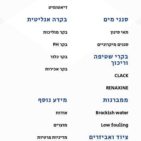
דיאטומיט
סנני מים
בקרה אנליטית
תאי סינון
בקר מוליכות
סננים מיקרוניים
בקר PH
בקרי שטיפה
בקר כלור
וריכוך
בקר אכירות
CLACK
RENAXINE
ממברנות
מידע נוסף
Brackish water
אודות
Low fouling
מוצרים
ציוד ואביזרים
מדיניות פרטיות