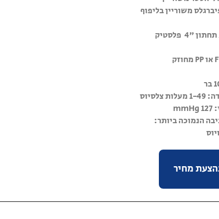
יברגלס משוריין בליפוף
פתחים: עליון / תחתון "4 פלסטיק
צלסיוס
mm
בה הנמוכה ביותר:
בהצעת מחיר