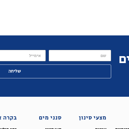
ם
שליחה
מצעי סינון
סנני מים
בקרה א