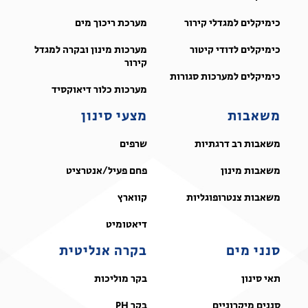
כימיקלים למגדלי קירור
מערכת ריכוך מים
כימיקלים לדודי קיטור
מערכות מינון ובקרה למגדל
קירור
כימיקלים למערכות סגורות
מערכות כלור דיאוקסיד
משאבות
מצעי סינון
משאבות רב דרגתיות
שרפים
משאבות מינון
פחם פעיל/אנטרציט
משאבות צנטרופוגליות
קווארץ
דיאטומיט
סנני מים
בקרה אנליטית
תאי סינון
בקר מוליכות
סננים מיקרוניים
בקר PH